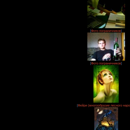
[
Фото пограничников
]
[
Фото пограничников
]
[
Фейри (многообразие лесного наро