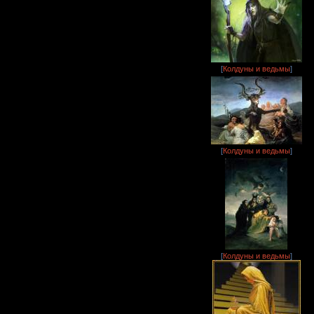
[
Колдуны и ведьмы
]
[
Колдуны и ведьмы
]
[
Колдуны и ведьмы
]