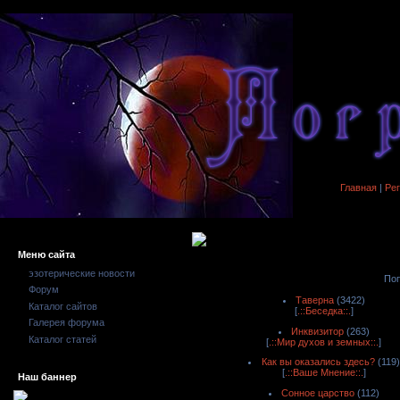
Главная
|
Ре
Меню сайта
эзотерические новости
Поп
Форум
Таверна
(3422)
Каталог сайтов
[
.::Беседка::.
]
Галерея форума
Инквизитор
(263)
Каталог статей
[
.::Мир духов и земных::.
]
Как вы оказались здесь?
(119)
[
.::Ваше Мнение::.
]
Наш баннер
Сонное царство
(112)