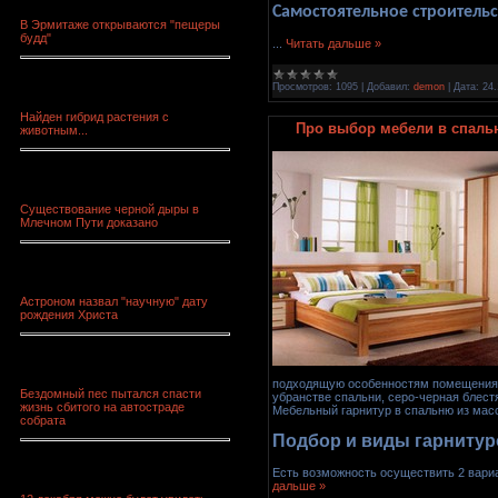
Самостоятельное строитель
В Эрмитаже открываются "пещеры
будд"
...
Читать дальше »
Просмотров:
1095
|
Добавил:
demon
|
Дата:
24.
Найден гибрид растения с
Про выбор мебели в спаль
животным...
Существование черной дыры в
Млечном Пути доказано
Астроном назвал "научную" дату
рождения Христа
подходящую особенностям помещения и
Бездомный пес пытался спасти
убранстве спальни, серо-черная блест
жизнь сбитого на автостраде
Мебельный гарнитур в спальню из мас
собрата
Подбор и виды гарнитур
Есть возможность осуществить 2 вари
дальше »