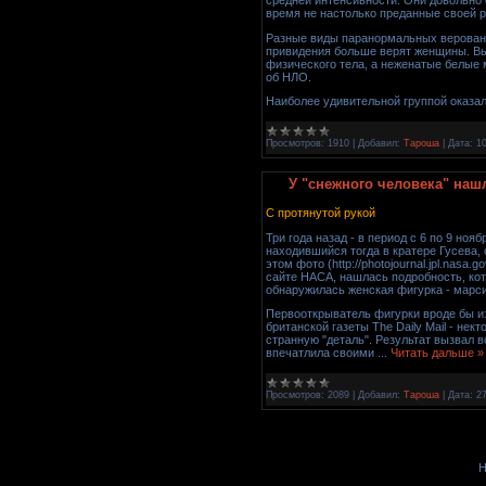
время не настолько преданные своей ре
Разные виды паранормальных верован
привидения больше верят женщины. Вы
физического тела, а неженатые белые 
об НЛО.
Наиболее удивительной группой оказ
Просмотров:
1910
|
Добавил:
Тароша
|
Дата:
10
У "снежного человека" наш
С протянутой рукой
Три года назад - в период с 6 по 9 ноя
находившийся тогда в кратере Гусева,
этом фото (http://photojournal.jpl.nas
сайте НАСА, нашлась подробность, ко
обнаружилась женская фигурка - марсиа
Первооткрыватель фигурки вроде бы из
британской газеты The Daily Mail - нек
странную "деталь". Результат вызвал в
впечатлила своими
...
Читать дальше »
Просмотров:
2089
|
Добавил:
Тароша
|
Дата:
2
Н