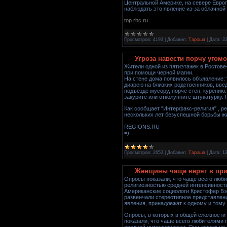
Центральной Америке, на севере Европ
наблюдать это явление из-за облачной
top.rbc.ru
Просмотров:
4193
|
Добавил:
Тароша
|
Дата:
2
Угроза навести порчу угом
Жители одной из пятиэтажек в Ростове
при помощи черной магии.
На стене дома появилось объявление: 
диарею на близких родственников, вве
подъезде мусору, порче стен, курению.
закурите или отколупните штукатурку. 
Как сообщает "Интерфакс-религия" , ре
нескольких лет безуспешной борьбы жи
REGIONS.RU
=)
Просмотров:
2653
|
Добавил:
Тароша
|
Дата:
12
Женщины чаще верят в при
Опросы показали, что чаще всего люб
религиозностью средней интенсивност
Американские социологи Кристофер Бэ
развенчали стереотипное представлени
явления, принадлежат к одному и тому
Опросы, в которых в общей сложности 
показали, что чаще всего любителями 
средней интенсивности. Они довольно о