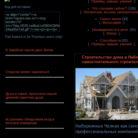
[
.::Приемы, навыки, умения::.
]
Код для вставки:
Что слушаем сейчас?
(106)
[
.::Литература, музыка, кинематограф
Смысл жизни
(93)
[
.::Философия::.
]
Неожиданности в речи.
(91)
[
.::Юмор::.
]
This feature is for Premium users only!
Способности
(82)
[
.::Приемы, навыки, умения::.
]
В Зарайске нашли двух Венер
Строительство дома в Наб
самостоятельного строите
Страхом можно заразиться
Душа в камне. Археологи нашли
древний памятник душе
Астрономы обнаружили вход в
восьмое измерение
Набережных Челнах как само
профессиональных компаний