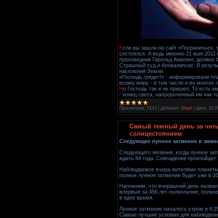
Е
сли вы зашли на сайт «Пограничье», т
состоялся. А ведь именно 21 мая 2011 
проповедник Гарольд Кемпинг, должно 
Страшный суд и Апокалипсис. В резуль
населения Земли.
«Господь грядет!» - информировали п
всему миру - в том числе и во многих 
Н
о Господь так и не пришел. То есть 
- конец света, напророченный им как-т
Просмотров:
2143
|
Добавил:
Sirael
|
Дата:
21.0
Самый темный день за четы
солнцестоянием
Следующее лунное затмение в зимне
Следующего явления, когда лунное за
ждать 84 года. Совпадение произойдет 
Наблюдаемое вчера жителями планеты 
полное лунное затмение будет уже в 201
Напомним, что вчерашний день назван
впервые за 456 лет полнолуние, полно
в одно время.
Лунное затмение началось утром в 8:2
Самые лучшие условия для наблюдени