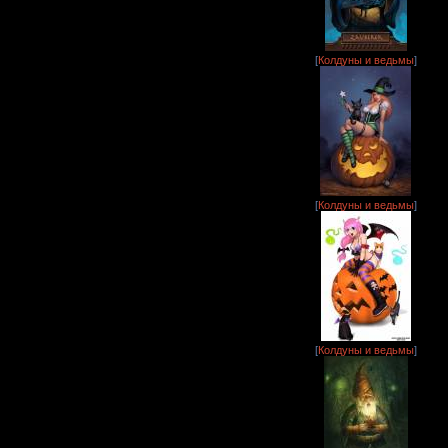
[
Колдуны и ведьмы
]
[
Колдуны и ведьмы
]
[
Колдуны и ведьмы
]