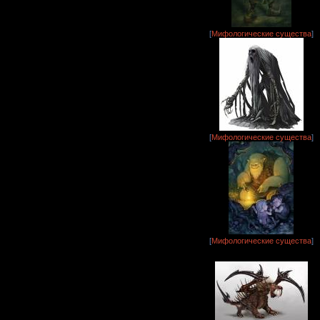
[
Мифологические существа
]
[
Мифологические существа
]
[
Мифологические существа
]