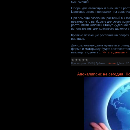
композиций.
Опоры для лазающих и вьющихся расте
Цветение здесь происходит на верхних
При помощи лазающих растений вы мож
неважно, что вы будете для этого испо
растениями колонны станут чудесной п
использованы для красивого деления с
Крепкие лазающие растения на опорах 
взглядов.
Для озеленения дома лучше всего под
форме и материалу будет соответствов
выглядеть (даже з
...
Читать дальше »
Просмотров:
2518
|
Добавил:
demon
|
Дата:
07.
Апокалипсис не сегодня. Н