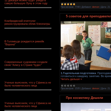
12 декабря можно будет увидеть
самую большую Луну в этом году
Просмотров:
7740
|
Добавил:
demon
|
Дата:
21.
5 советов для преподавате
Кэмбриджский египтолог
реконструировала облик Клеопатры
В Голливуде рождается римейк
"Ворона"
Современные художники создали
свою "Алису в Стране Чудес"
1.Тщательная подготовка
. Преподав
готовиться к каждому занятию. Во вре
Читать дальше »
Ученые выяснили, что у Сфинкса не
было человеческого лица
Просмотров:
1535
|
Добавил:
demon
|
Дата:
21.
Про косметику Дешели
Ученые выяснили, что у Сфинкса не
было человеческого лица